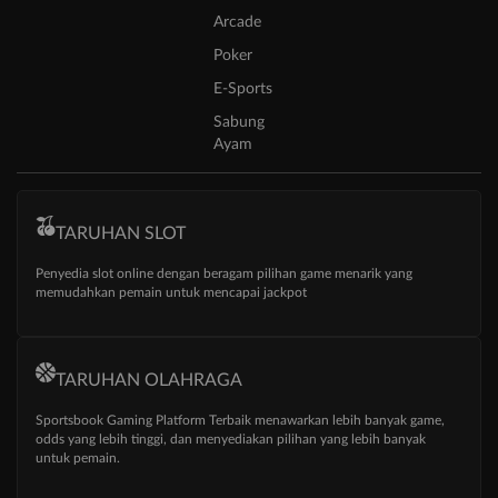
Arcade
Poker
E-Sports
Sabung
Ayam
TARUHAN SLOT
Penyedia slot online dengan beragam pilihan game menarik yang
memudahkan pemain untuk mencapai jackpot
TARUHAN OLAHRAGA
Sportsbook Gaming Platform Terbaik menawarkan lebih banyak game,
odds yang lebih tinggi, dan menyediakan pilihan yang lebih banyak
untuk pemain.