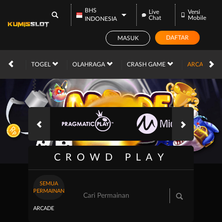
BHS
Live
Versi
Chat
Mobile
INDONESIA
DAFTAR
MASUK
ACE
TOGEL
OLAHRAGA
CRASH GAME
ARCADE
CROWD PLAY
SEMUA
PERMAINAN
ARCADE