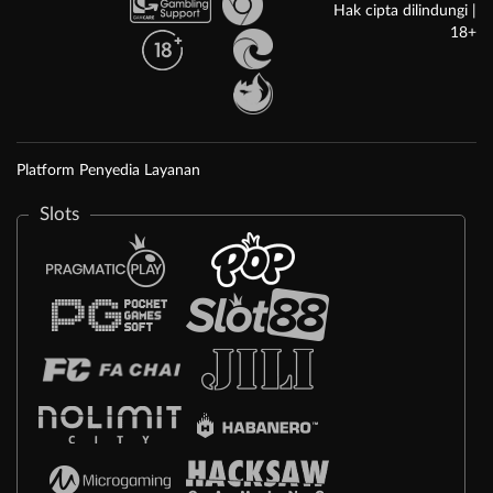
Hak cipta dilindungi |
18+
Platform Penyedia Layanan
Slots