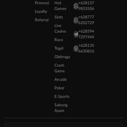
Promosi
Hot
+628137
Games
9853506
Loyalty
Slots
+628777
Referral
6202729
Live
Casino
+628594
7297444
Race
+628135
Togel
6630816
Olahraga
Crash
Game
Arcade
Poker
E-Sports
Sabung
Ayam