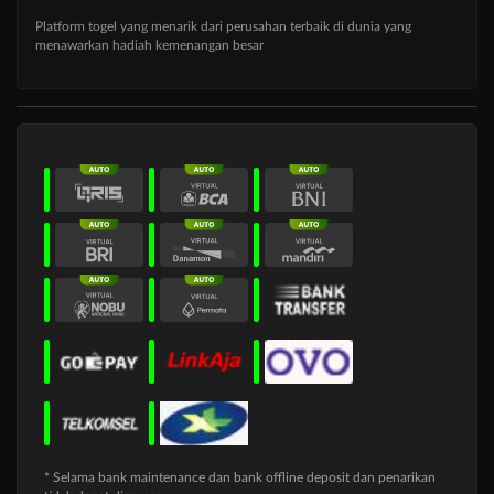
Platform togel yang menarik dari perusahan terbaik di dunia yang
menawarkan hadiah kemenangan besar
* Selama bank maintenance dan bank offline deposit dan penarikan