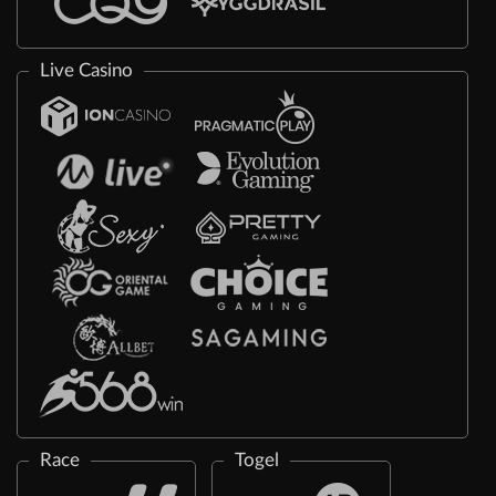
Live Casino
Race
Togel