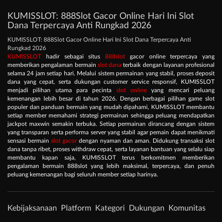
KUMISSLOT: 888Slot Gacor Online Hari Ini Slot
Dana Terpercaya Anti Rungkad 2026
KUMISSLOT: 888Slot Gacor Online Hari Ini Slot Dana Terpercaya Anti
Rungkad 2026
KUMISSLOT
hadir sebagai situs
888slot
gacor online terpercaya yang
memberikan pengalaman bermain
slot dana
terbaik dengan layanan profesional
selama 24 jam setiap hari. Melalui sistem permainan yang stabil, proses deposit
dana yang cepat, serta dukungan customer service responsif, KUMISSLOT
menjadi pilihan utama para pecinta
slot online
yang mencari peluang
kemenangan lebih besar di tahun 2026. Dengan berbagai pilihan game slot
populer dan panduan bermain yang mudah dipahami, KUMISSLOT membantu
setiap member memahami strategi permainan sehingga peluang mendapatkan
jackpot maxwin semakin terbuka. Setiap permainan dirancang dengan sistem
yang transparan serta performa server yang stabil agar pemain dapat menikmati
sensasi bermain
slot gacor
dengan nyaman dan aman. Didukung transaksi slot
dana tanpa ribet, proses withdraw cepat, serta layanan bantuan yang selalu siap
membantu kapan saja, KUMISSLOT terus berkomitmen memberikan
pengalaman bermain 888slot yang lebih maksimal, terpercaya, dan penuh
peluang kemenangan bagi seluruh member setiap harinya.
Kebijaksanaan
Platform
Kategori
Dukungan
Komunitas