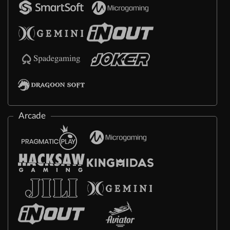
Arcade