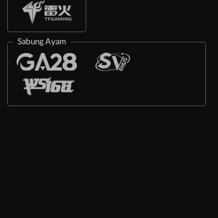
Sabung Ayam