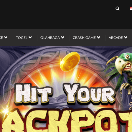
CE
TOGEL
OLAHRAGA
CRASH GAME
ARCADE