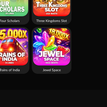
Four Scholars
Three Kingdoms Slot
Trains of India
Jewel Space