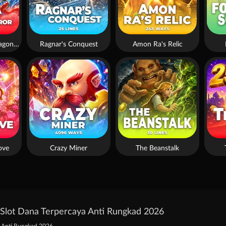
Nezha And The Dragon Emperor
Ragnar's Conquest
Amon Ra's Relic
ove
Crazy Miner
The Beanstalk
 Slot Dana Terpercaya Anti Rungkad 2026
a Anti Rungkad 2026