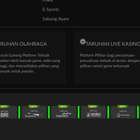
Poker
E-Sports
Sabung Ayam
ARUHAN OLAHRAGA
TARUHAN LIVE KASIN
book Gaming Platform Terbaik
Platform Pilihan bagi perusahaan-
rkan lebih banyak game, odds yang
perusahaan terbaik di dunia, dengan
tinggi, dan menyediakan pilihan yang
pilihan variasi game terbanyak
banyak untuk pemain.