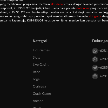
a yang memberikan pengalaman bermain
slot dana
terbaik dengan layanan profesional
e responsif, KUMISSLOT menjadi pilihan utama para pecinta
slot online
yang mencari 
pahami, KUMISSLOT membantu setiap member memahami strategi permainan sehingg
rma server yang stabil agar pemain dapat menikmati sensasi bermain
slot gacor
deng
p membantu kapan saja, KUMISSLOT terus berkomitmen memberikan pengalaman berma
Kategori
Dukunga
Hot Games
+6281
Slots
+6287
Live Casino
+6285
Race
+6281
Togel
Olahraga
Crash Game
Arcade