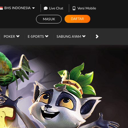
BHS INDONESIA
Live Chat
Versi Mobile
DAFTAR
MASUK
PROMOSI
POKER
E-SPORTS
SABUNG AYAM