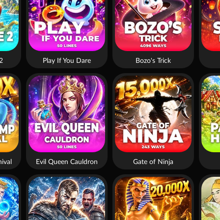
2
Play If You Dare
Bozo's Trick
ival
Evil Queen Cauldron
Gate of Ninja