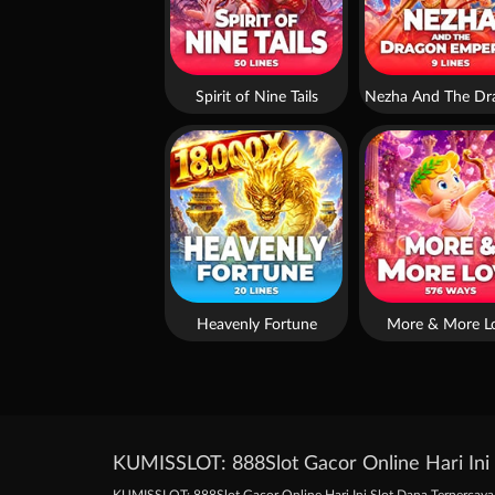
Spirit of Nine Tails
Heavenly Fortune
More & More L
KUMISSLOT: 888Slot Gacor Online Hari Ini
KUMISSLOT: 888Slot Gacor Online Hari Ini Slot Dana Terpercay