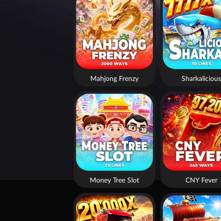
Mahjong Frenzy
Sharkalicious
Money Tree Slot
CNY Fever