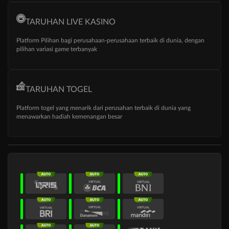
TARUHAN LIVE KASINO
Platform Pilihan bagi perusahaan-perusahaan terbaik di dunia, dengan
pilihan variasi game terbanyak
TARUHAN TOGEL
Platform togel yang menarik dari perusahan terbaik di dunia yang
menawarkan hadiah kemenangan besar