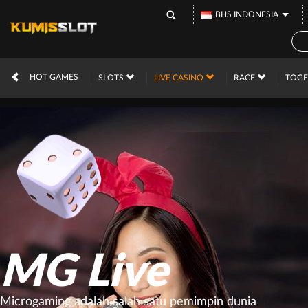
BHS INDONESIA
HOT GAMES
SLOTS
LIVE CASINO
RACE
TOG
MG Live
Microgaming adalah salah satu pemimpin dunia