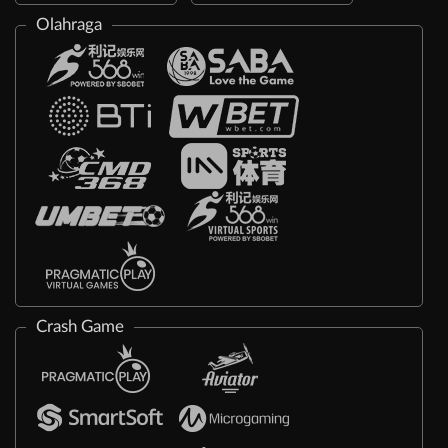
Olahraga
Crash Game