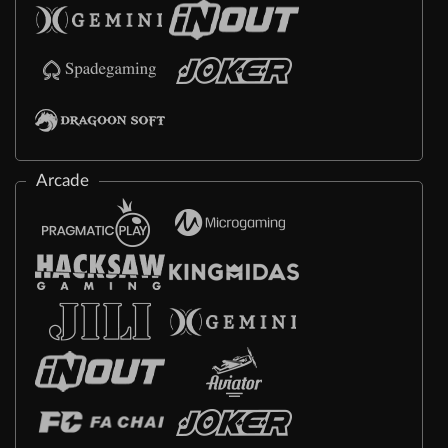
Arcade